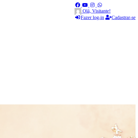
Olá, Visitante!
Fazer log-in
Cadastrar-se