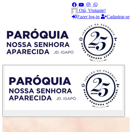
Olá, Visitante!
Fazer log-in
Cadastrar-se